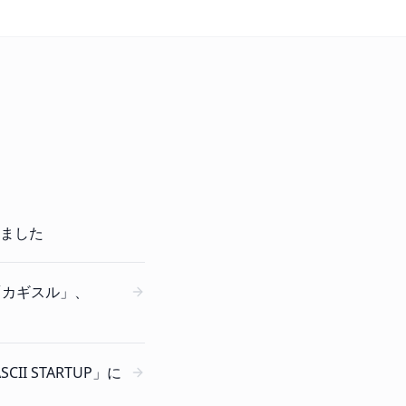
しました
有「カギスル」、
I STARTUP」に